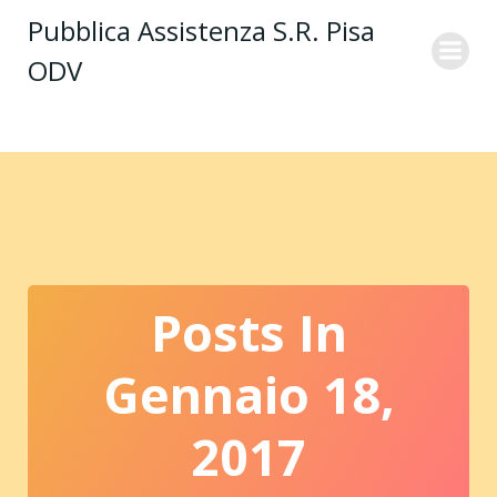
Vai
Pubblica Assistenza S.R. Pisa
al
ODV
contenuto
Posts In
Gennaio 18,
2017