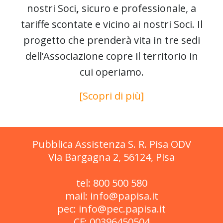
nostri Soci
,
sicuro e professionale, a
tariffe scontate e vicino ai nostri Soci. Il
progetto che prenderà vita in tre sedi
dell’Associazione copre il territorio in
cui operiamo.
[Scopri di più]
Pubblica Assistenza S. R. Pisa ODV
Via Bargagna 2, 56124, Pisa
tel: 800 500 580
mail: info@papisa.it
pec: info@pec.papisa.it
CF: 00396450504