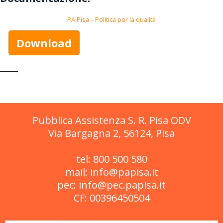
PA Pisa – Politica per la qualità
Download
Pubblica Assistenza S. R. Pisa ODV
Via Bargagna 2, 56124, Pisa
tel: 800 500 580
mail: info@papisa.it
pec: info@pec.papisa.it
CF: 00396450504