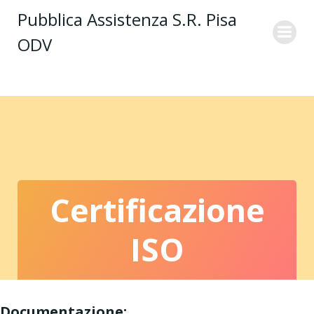
Vai
Pubblica Assistenza S.R. Pisa
al
ODV
contenuto
Certificazione
ISO
Documentazione: