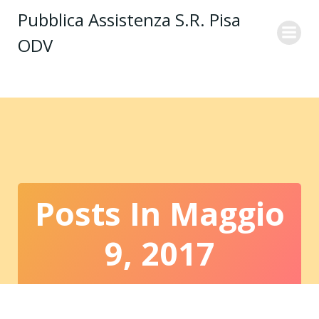
Vai
Pubblica Assistenza S.R. Pisa
al
ODV
contenuto
Posts In Maggio
9, 2017