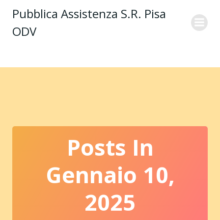
Vai
Pubblica Assistenza S.R. Pisa
al
ODV
contenuto
Posts In
Gennaio 10,
2025