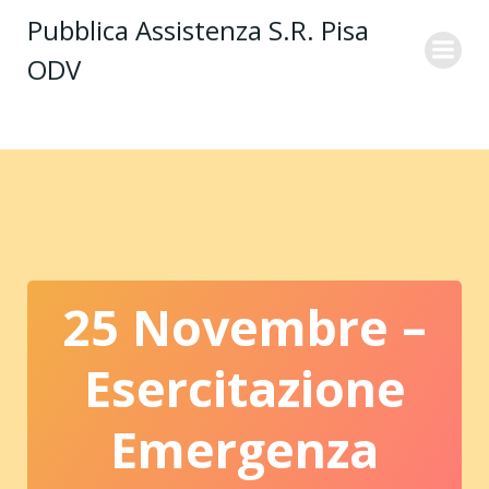
Vai
Pubblica Assistenza S.R. Pisa
al
ODV
contenuto
25 Novembre –
Esercitazione
Emergenza