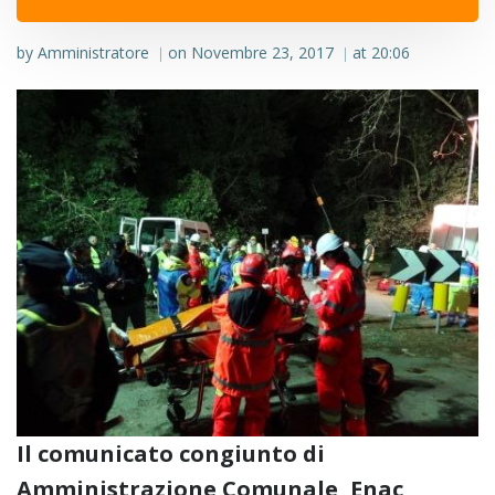
by
Amministratore
on
Novembre 23, 2017
at
20:06
|
|
Il comunicato congiunto di
Amministrazione Comunale, Enac,