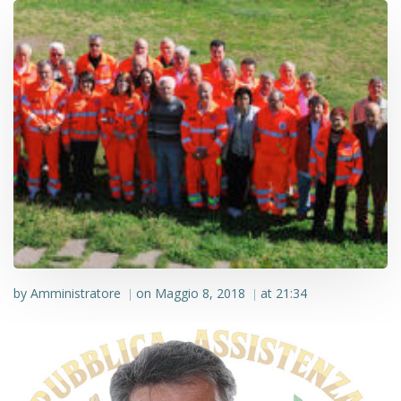
by
Amministratore
on
Maggio 8, 2018
at
21:34
|
|