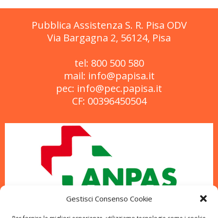
Pubblica Assistenza S. R. Pisa ODV
Via Bargagna 2, 56124, Pisa
tel: 800 500 580
mail: info@papisa.it
pec: info@pec.papisa.it
CF: 00396450504
Gestisci Consenso Cookie