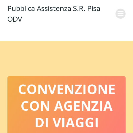
Vai
Pubblica Assistenza S.R. Pisa
al
ODV
contenuto
CONVENZIONE
CON AGENZIA
DI VIAGGI