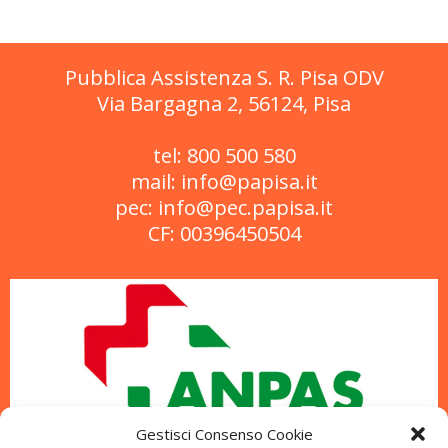
Pubblica Assistenza S. R. Pisa ODV
Via Bargagna 2, 56124, Pisa
tel: 800 500 580
mail: info@papisa.it
pec: info@pec.papisa.it
CF: 00396450504
Gestisci Consenso Cookie