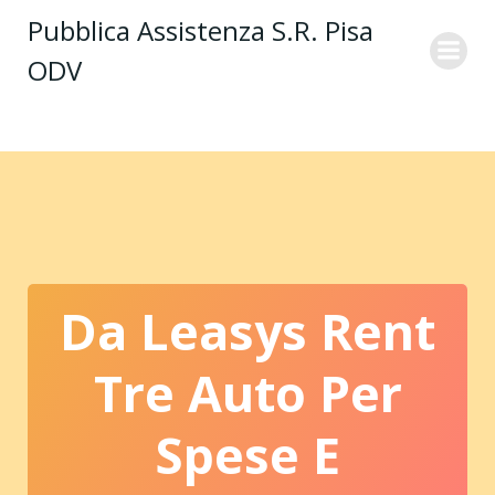
Vai
Pubblica Assistenza S.R. Pisa
al
ODV
contenuto
Da Leasys Rent
Tre Auto Per
Spese E