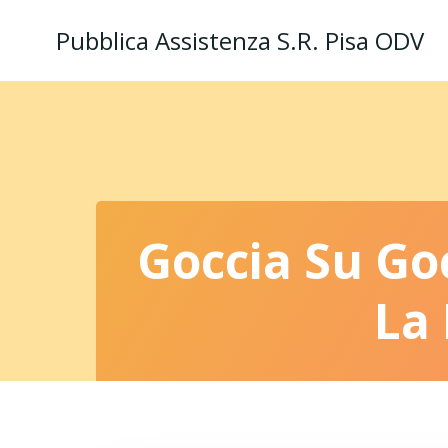
Vai
Pubblica Assistenza S.R. Pisa ODV
al
contenuto
Goccia Su Goc
La