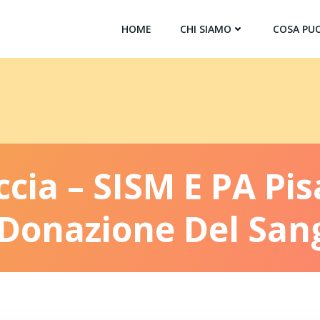
HOME
CHI SIAMO
COSA PUO
cia – SISM E PA Pi
 Donazione Del San