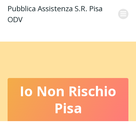
Vai
Pubblica Assistenza S.R. Pisa
al
ODV
contenuto
Io Non Rischio
Pisa