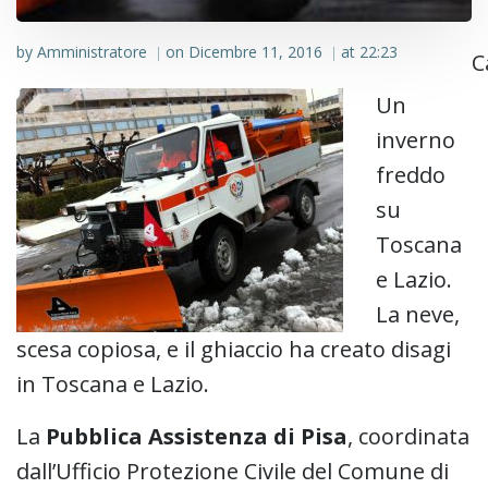
by
Amministratore
on
Dicembre 11, 2016
at
22:23
|
|
C
Un
inverno
freddo
su
Toscana
e Lazio.
La neve,
scesa copiosa, e il ghiaccio ha creato disagi
in Toscana e Lazio.
La
Pubblica Assistenza di Pisa
, coordinata
dall’Ufficio Protezione Civile del Comune di