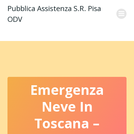
Vai
Pubblica Assistenza S.R. Pisa
al
ODV
contenuto
Emergenza
Neve In
Toscana –