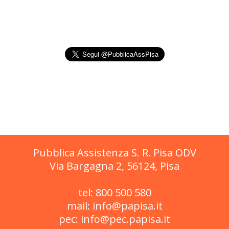
Pubblica Assistenza S. R. Pisa ODV
Via Bargagna 2, 56124, Pisa
tel: 800 500 580
mail: info@papisa.it
pec: info@pec.papisa.it