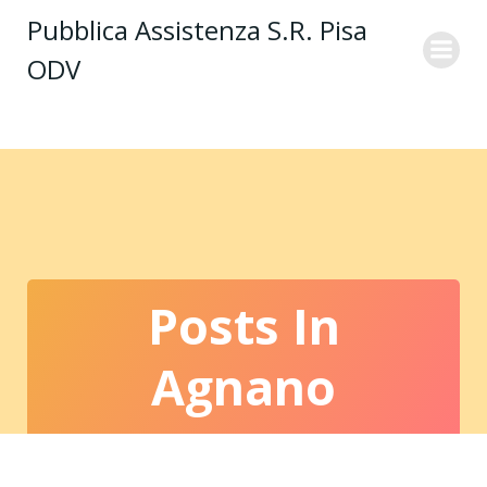
Vai
Pubblica Assistenza S.R. Pisa
al
ODV
contenuto
Posts In
Agnano