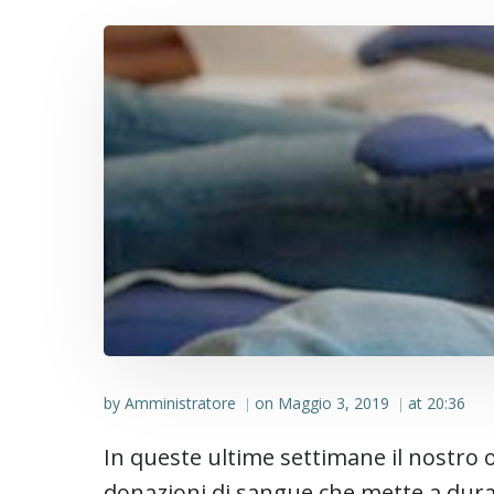
by
Amministratore
on
Maggio 3, 2019
at
20:36
|
|
In queste ultime settimane il nostro 
donazioni di sangue che mette a dura 