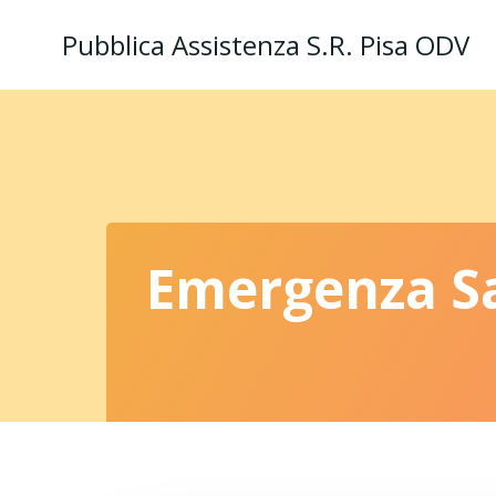
Vai
Pubblica Assistenza S.R. Pisa ODV
al
contenuto
Emergenza Sa