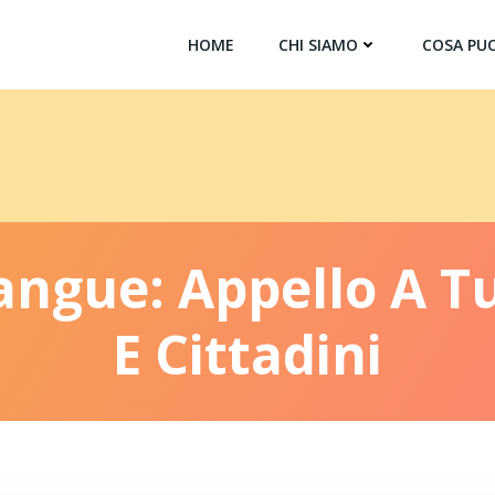
HOME
CHI SIAMO
COSA PUO
ngue: Appello A Tut
E Cittadini