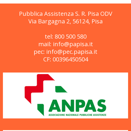
Pubblica Assistenza S. R. Pisa ODV
Via Bargagna 2, 56124, Pisa
tel: 800 500 580
mail: info@papisa.it
pec: info@pec.papisa.it
CF: 00396450504