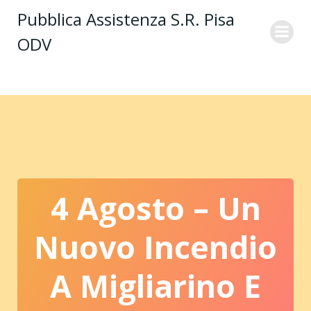
Vai
Pubblica Assistenza S.R. Pisa
al
ODV
contenuto
4 Agosto – Un
Nuovo Incendio
A Migliarino E