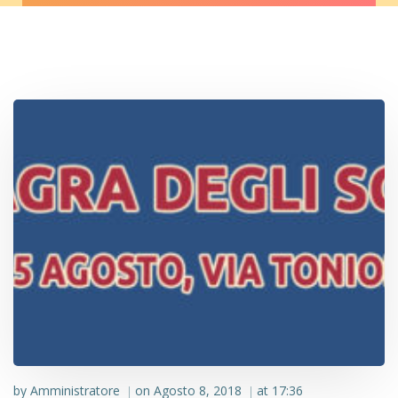
by
Amministratore
on
Agosto 8, 2018
at
17:36
|
|