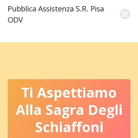
Vai
Pubblica Assistenza S.R. Pisa
al
ODV
contenuto
Ti Aspettiamo
Alla Sagra Degli
Schiaffoni