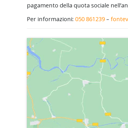
pagamento della quota sociale nell’a
Per informazioni:
050 861239
–
fontev