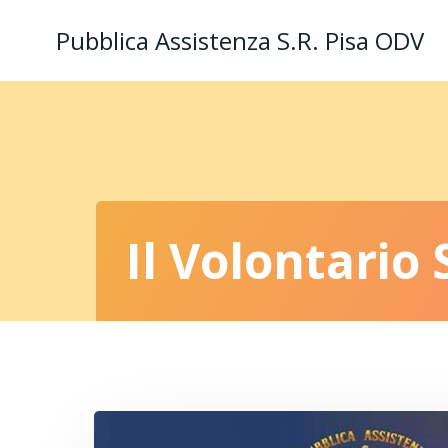
Vai
Pubblica Assistenza S.R. Pisa ODV
al
contenuto
Il Volontario