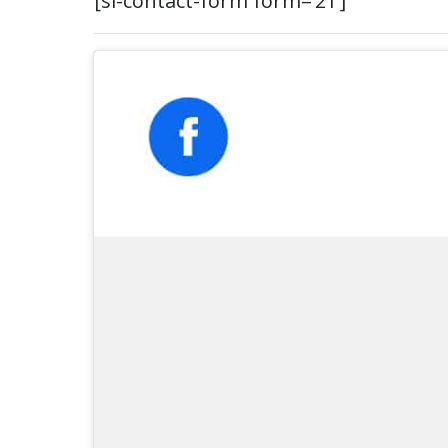
[si-contact-form form=’21’]