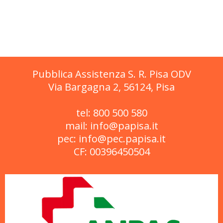
navigation
navigation
Pubblica Assistenza S. R. Pisa ODV
Via Bargagna 2, 56124, Pisa
tel: 800 500 580
mail: info@papisa.it
pec: info@pec.papisa.it
CF: 00396450504