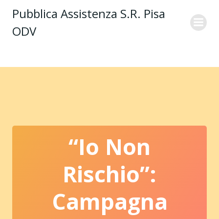
Vai
Pubblica Assistenza S.R. Pisa
al
ODV
contenuto
“Io Non
Rischio”:
Campagna