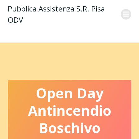
Vai
Pubblica Assistenza S.R. Pisa
al
ODV
contenuto
Open Day
Antincendio
Boschivo