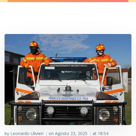
by
Leonardo Ulivieri
on
Agosto 23, 2025
at
18:54
|
|