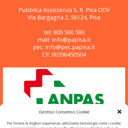
Pubblica Assistenza S. R. Pisa ODV
Via Bargagna 2, 56124, Pisa
tel: 800 500 580
mail: info@papisa.it
pec: info@pec.papisa.it
CF: 00396450504
Gestisci Consenso Cookie
Per fornire le migliori esperienze, utilizziamo tecnologie come i cookie