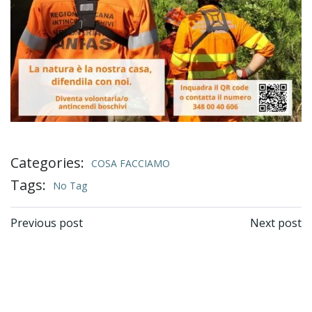
Categories:
COSA FACCIAMO
Tags:
No Tag
Post
Post
Previous post
Next post
navigation
navigation