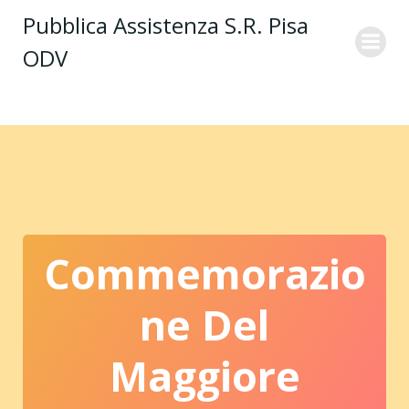
Vai
Pubblica Assistenza S.R. Pisa
al
ODV
contenuto
Commemorazio
Ne Del
Maggiore