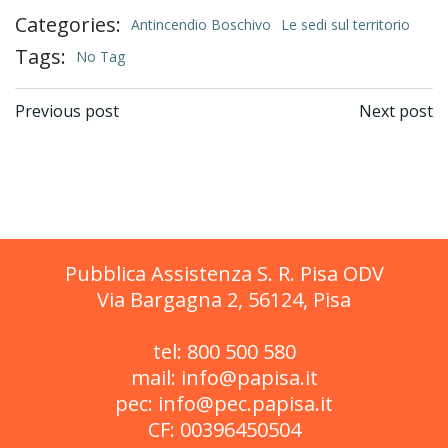
Categories:
Antincendio Boschivo
Le sedi sul territorio
Tags:
No Tag
Post
Post
Previous post
Next post
navigation
navigation
Pubblica Assistenza S. R. Pisa ODV
Via Bargagna 2, 56124, Pisa
tel: 800 500 580
mail: info@papisa.it
pec: info@pec.papisa.it
CF: 00396450504