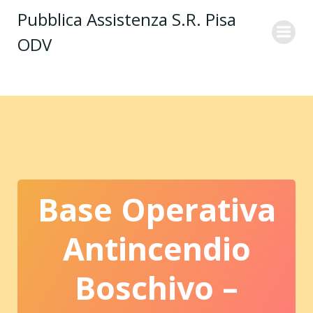
Vai
Pubblica Assistenza S.R. Pisa
al
ODV
contenuto
Base Operativa
Antincendio
Boschivo –