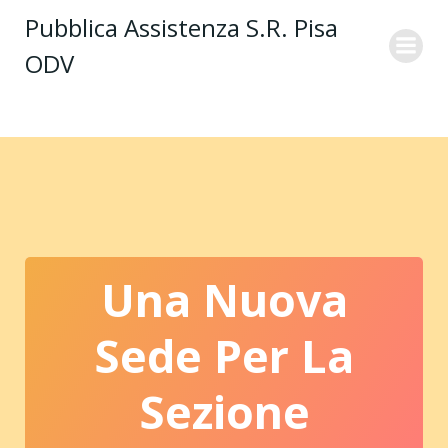
Vai
Pubblica Assistenza S.R. Pisa
al
ODV
contenuto
Una Nuova
Sede Per La
Sezione