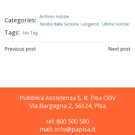
Archivio notizie
Categories:
Novità dalla Sezione Lungarno
Ultime notizie
Tags:
No Tag
Post
Post
Previous post
Next post
navigation
navigation
Pubblica Assistenza S. R. Pisa ODV
Via Bargagna 2, 56124, Pisa
tel: 800 500 580
mail: info@papisa.it